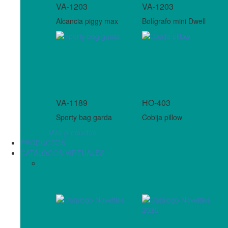
VA-1203
VA-1203
Alcancia piggy max
Bolígrafo mini Dwell
VA-1189
HO-403
Sporty bag garda
Cobija pillow
Más productos
PRODUCTOS
CATÁLOGOS VIRTUALES