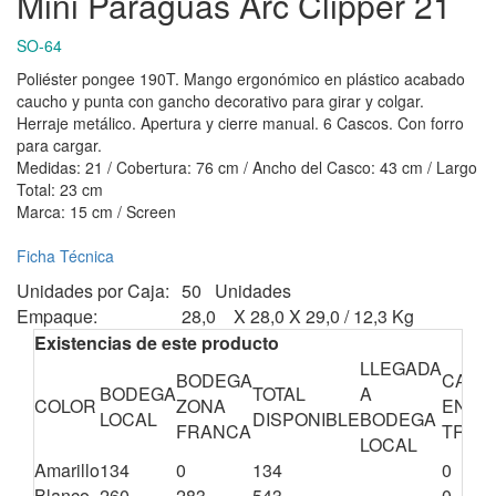
Mini Paraguas Arc Clipper 21
SO-64
Poliéster pongee 190T. Mango ergonómico en plástico acabado
caucho y punta con gancho decorativo para girar y colgar.
Herraje metálico. Apertura y cierre manual. 6 Cascos. Con forro
para cargar.
Medidas: 21 / Cobertura: 76 cm / Ancho del Casco: 43 cm / Largo
Total: 23 cm
Marca: 15 cm / Screen
Ficha Técnica
Unidades por Caja:
50 Unidades
Empaque:
28,0 X 28,0 X 29,0 / 12,3 Kg
Existencias de este producto
LLEGADA
BODEGA
CANT
BODEGA
TOTAL
A
COLOR
ZONA
EN
LOCAL
DISPONIBLE
BODEGA
FRANCA
TRÁN
LOCAL
Amarillo
134
0
134
0
Blanco
260
283
543
0