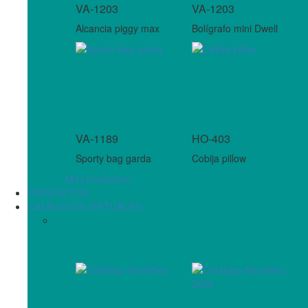
VA-1203
VA-1203
Alcancia piggy max
Bolígrafo mini Dwell
VA-1189
HO-403
Sporty bag garda
Cobija pillow
Más productos
PRODUCTOS
CATÁLOGOS VIRTUALES