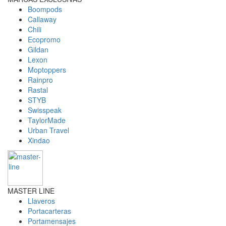
Boompods
Callaway
Chili
Ecopromo
Gildan
Lexon
Moptoppers
Rainpro
Rastal
STYB
Swisspeak
TaylorMade
Urban Travel
Xindao
MASTER LINE
Llaveros
Portacarteras
Portamensajes