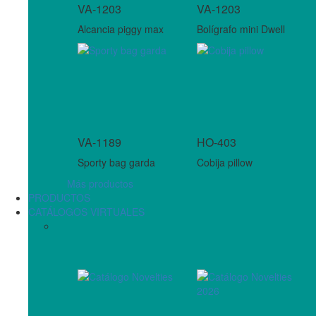
VA-1203
VA-1203
Alcancia piggy max
Bolígrafo mini Dwell
VA-1189
HO-403
Sporty bag garda
Cobija pillow
Más productos
PRODUCTOS
CATÁLOGOS VIRTUALES