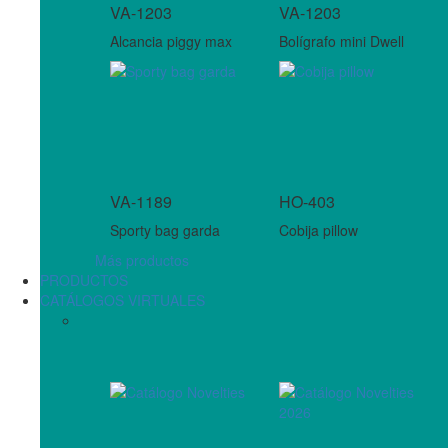
VA-1203
VA-1203
Alcancia piggy max
Bolígrafo mini Dwell
VA-1189
HO-403
Sporty bag garda
Cobija pillow
Más productos
PRODUCTOS
CATÁLOGOS VIRTUALES