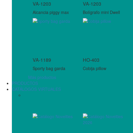
VA-1203
VA-1203
Alcancia piggy max
Bolígrafo mini Dwell
VA-1189
HO-403
Sporty bag garda
Cobija pillow
Más productos
PRODUCTOS
CATÁLOGOS VIRTUALES