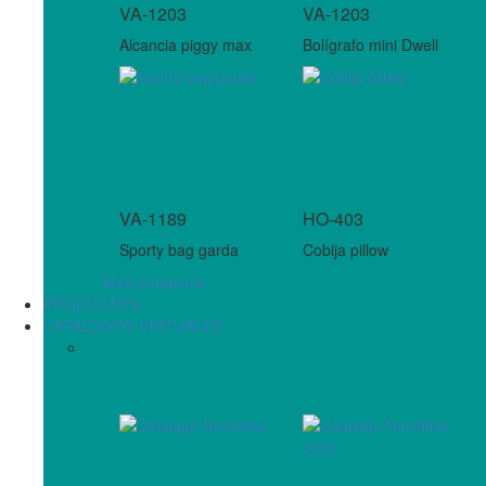
VA-1203
VA-1203
Alcancia piggy max
Bolígrafo mini Dwell
VA-1189
HO-403
Sporty bag garda
Cobija pillow
Más productos
PRODUCTOS
CATÁLOGOS VIRTUALES