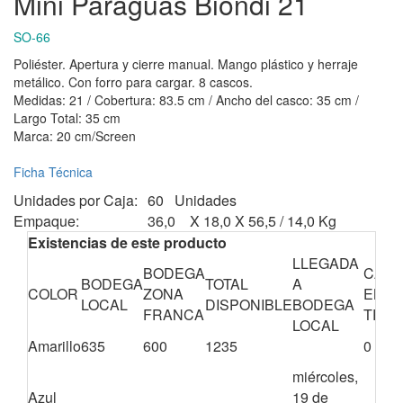
Mini Paraguas Biondi 21
SO-66
Poliéster. Apertura y cierre manual. Mango plástico y herraje
metálico. Con forro para cargar. 8 cascos.
Medidas: 21 / Cobertura: 83.5 cm / Ancho del casco: 35 cm /
Largo Total: 35 cm
Marca: 20 cm/Screen
Ficha Técnica
Unidades por Caja:
60 Unidades
Empaque:
36,0 X 18,0 X 56,5 / 14,0 Kg
Existencias de este producto
LLEGADA
BODEGA
CANT
BODEGA
TOTAL
A
COLOR
ZONA
EN
LOCAL
DISPONIBLE
BODEGA
FRANCA
TRÁN
LOCAL
Amarillo
635
600
1235
0
miércoles,
Azul
19 de