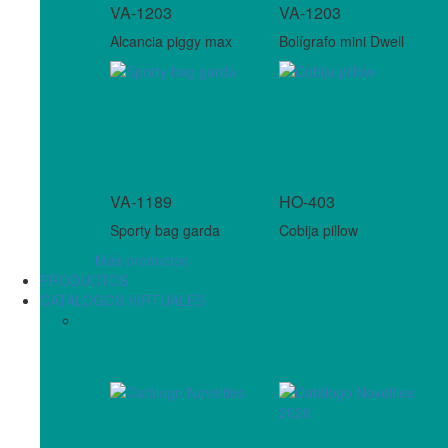
VA-1203
VA-1203
Alcancia piggy max
Bolígrafo mini Dwell
VA-1189
HO-403
Sporty bag garda
Cobija pillow
Más productos
PRODUCTOS
CATÁLOGOS VIRTUALES